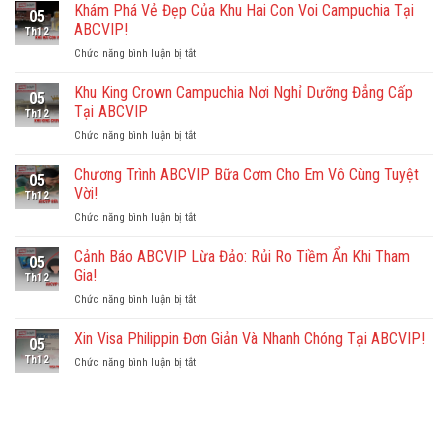
Khám Phá Vẻ Đẹp Của Khu Hai Con Voi Campuchia Tại
05
ABCVIP!
Th12
ở
Chức năng bình luận bị tắt
Khám
Phá
Khu King Crown Campuchia Nơi Nghỉ Dưỡng Đẳng Cấp
05
Vẻ
Tại ABCVIP
Th12
Đẹp
ở
Chức năng bình luận bị tắt
Của
Khu
Khu
King
Chương Trình ABCVIP Bữa Cơm Cho Em Vô Cùng Tuyệt
Hai
05
Crown
Con
Vời!
Th12
Campuchia
Voi
ở
Chức năng bình luận bị tắt
Nơi
Campuchia
Chương
Nghỉ
Tại
Trình
Cảnh Báo ABCVIP Lừa Đảo: Rủi Ro Tiềm Ẩn Khi Tham
Dưỡng
ABCVIP!
05
ABCVIP
Đẳng
Gia!
Th12
Bữa
Cấp
ở
Chức năng bình luận bị tắt
Cơm
Tại
Cảnh
Cho
ABCVIP
Báo
Xin Visa Philippin Đơn Giản Và Nhanh Chóng Tại ABCVIP!
Em
05
ABCVIP
Vô
Th12
ở
Chức năng bình luận bị tắt
Lừa
Cùng
Xin
Đảo:
Tuyệt
Visa
Rủi
Vời!
Philippin
Ro
Đơn
Tiềm
Giản