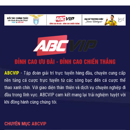
Ẩn
Và
Khi
Nhanh
Tham
Chóng
Gia!
Tại
ABCVIP!
ABCVIP
- Tập đoàn giải trí trực tuyến hàng đầu, chuyên cung cấp
nền tảng cá cược trực tuyến từ các sòng bạc đến cá cược thể
thao xanh chín. Với giao diện thân thiện và dịch vụ chuyên nghiệp đi
đầu trong lĩnh vực. ABCVIP cam kết mang lại trải nghiệm tuyệt vời
khi đồng hành cùng chúng tôi.
CHUYÊN MỤC ABCVIP