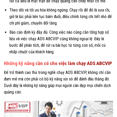
tất cả đều là mặt trận để chạy quảng cáo cháy nhất có thể.
Theo dõi và tối ưu hóa không ngừng: Chạy rồi để đó là xưa rồi,
giờ là lúc phải liên tục bám đuổi, điều chỉnh từng chi tiết nhỏ để
chi phí giảm, chuyển đổi tăng.
Báo cáo định kỳ đầy đủ: Công việc nào cũng cần tổng hợp số
liệu và việc chạy ADS ABCVIP cũng không ngoại lệ. Đây là
bước để phân tích, để rút ra bài học từ từng con số, mỗi cú
nhấp chuột của khách hàng.
Những kỹ năng cần có cho việc làm chạy ADS ABCVIP
Để trở thành cao thủ trong nghề chạy ADS ABCVIP, không chỉ cần
đam mê mà còn phải có bộ kỹ năng xịn sò để đánh đâu thắng đó.
Dưới đây là những kỹ năng giúp mọi người cân đẹp mọi chiến dịch
quảng cáo: