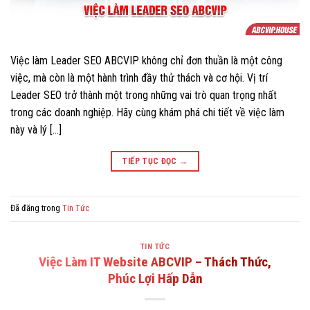
Việc làm Leader SEO ABCVIP không chỉ đơn thuần là một công
việc, mà còn là một hành trình đầy thử thách và cơ hội. Vị trí
Leader SEO trở thành một trong những vai trò quan trọng nhất
trong các doanh nghiệp. Hãy cùng khám phá chi tiết về việc làm
này và lý […]
TIẾP TỤC ĐỌC
→
Đã đăng trong
Tin Tức
TIN TỨC
Việc Làm IT Website ABCVIP – Thách Thức,
Phúc Lợi Hấp Dẫn