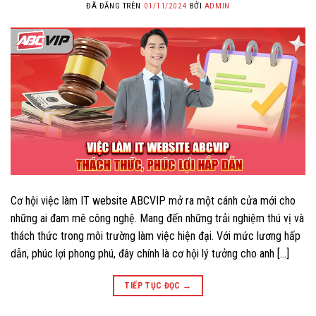
ĐÃ ĐĂNG TRÊN
01/11/2024
BỞI
ADMIN
Cơ hội việc làm IT website ABCVIP mở ra một cánh cửa mới cho
những ai đam mê công nghệ. Mang đến những trải nghiệm thú vị và
thách thức trong môi trường làm việc hiện đại. Với mức lương hấp
dẫn, phúc lợi phong phú, đây chính là cơ hội lý tưởng cho anh […]
TIẾP TỤC ĐỌC
→