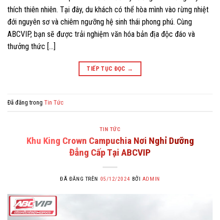
thích thiên nhiên. Tại đây, du khách có thể hòa mình vào rừng nhiệt
đới nguyên sơ và chiêm ngưỡng hệ sinh thái phong phú. Cùng
ABCVIP, bạn sẽ được trải nghiệm văn hóa bản địa độc đáo và
thưởng thức […]
TIẾP TỤC ĐỌC
→
Đã đăng trong
Tin Tức
TIN TỨC
Khu King Crown Campuchia Nơi Nghỉ Dưỡng
Đẳng Cấp Tại ABCVIP
ĐÃ ĐĂNG TRÊN
05/12/2024
BỞI
ADMIN