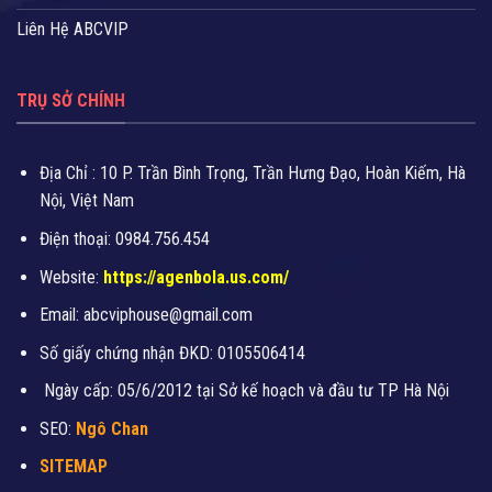
Liên Hệ ABCVIP
TRỤ SỞ CHÍNH
Địa Chỉ : 10 P. Trần Bình Trọng, Trần Hưng Đạo, Hoàn Kiếm, Hà
Nội, Việt Nam
Điện thoại: 0984.756.454
Website:
https://agenbola.us.com/
Email:
abcviphouse@gmail.com
Số giấy chứng nhận ĐKD: 0105506414
Ngày cấp: 05/6/2012 tại Sở kế hoạch và đầu tư TP Hà Nội
SEO:
Ngô Chan
SITEMAP