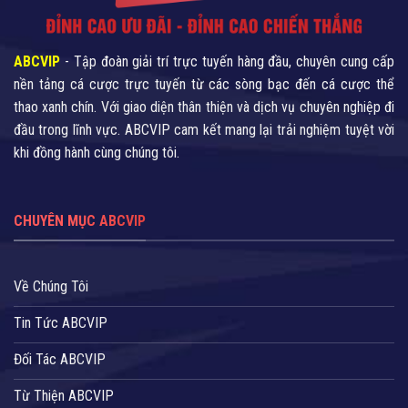
ABCVIP
- Tập đoàn giải trí trực tuyến hàng đầu, chuyên cung cấp
nền tảng cá cược trực tuyến từ các sòng bạc đến cá cược thể
thao xanh chín. Với giao diện thân thiện và dịch vụ chuyên nghiệp đi
đầu trong lĩnh vực. ABCVIP cam kết mang lại trải nghiệm tuyệt vời
khi đồng hành cùng chúng tôi.
CHUYÊN MỤC ABCVIP
Về Chúng Tôi
Tin Tức ABCVIP
Đối Tác ABCVIP
Từ Thiện ABCVIP