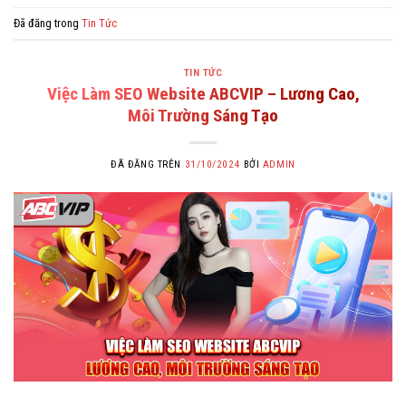
Đã đăng trong
Tin Tức
TIN TỨC
Việc Làm SEO Website ABCVIP – Lương Cao,
Môi Trường Sáng Tạo
ĐÃ ĐĂNG TRÊN
31/10/2024
BỞI
ADMIN